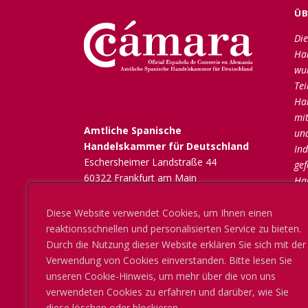
ÜB
Die
Ha
wu
Tei
Ha
mit
Amtliche Spanische
un
Handelskammer für Deutschland
Ind
Eschersheimer Landstraße 44
gef
60322 Frankfurt am Main
Ha
Tel: +49 (0) 69 6616583-0
zäh
mail@coeca.de
de
Diese Website verwendet Cookies, um Ihnen einen
www.coeca.de
Mit
reaktionsschnellen und personalisierten Service zu bieten.
ök
Durch die Nutzung dieser Website erklären Sie sich mit der
In
Verwendung von Cookies einverstanden. Bitte lesen Sie
bes
unseren Cookie-Hinweis, um mehr über die von uns
verwendeten Cookies zu erfahren und darüber, wie Sie
diese löschen oder blockieren