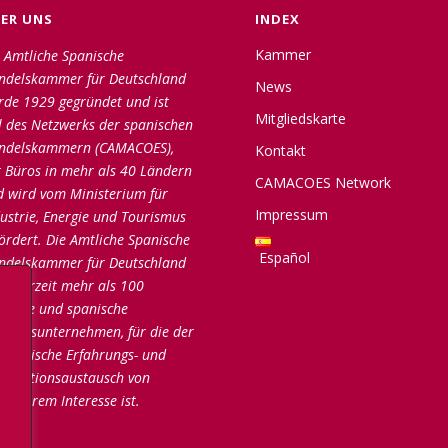
ER UNS
INDEX
Kammer
 Amtliche Spanische
ndelskammer für Deutschland
News
rde 1929 gegründet und ist
Mitgliedskarte
l des Netzwerks der spanischen
ndelskammern (CAMACOES),
Kontakt
 Büros in mehr als 40 Ländern
CAMACOES Network
d wird vom Ministerium für
Impressum
ustrie, Energie und Tourismus
ördert. Die Amtliche Spanische
Español
ndelskammer für Deutschland
lt zurzeit mehr als 100
utsche und spanische
gliedsunternehmen, für die der
onomische Erfahrungs- und
formationsaustausch von
onderem Interesse ist.