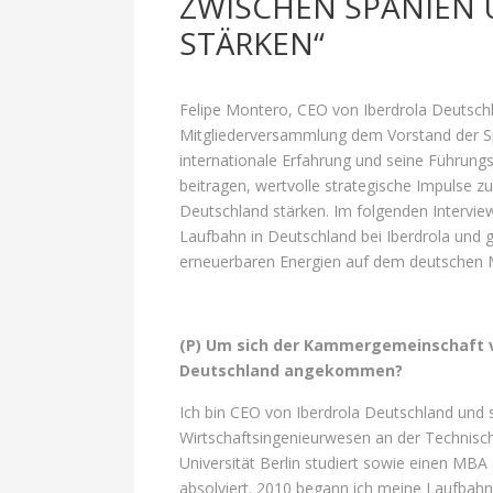
ZWISCHEN SPANIEN 
STÄRKEN“
Felipe Montero, CEO von Iberdrola Deutschla
Mitgliederversammlung dem Vorstand der S
internationale Erfahrung und seine Führung
beitragen, wertvolle strategische Impulse 
Deutschland stärken. Im folgenden Interview
Laufbahn in Deutschland bei Iberdrola und g
erneuerbaren Energien auf dem deutschen M
(P) Um sich der Kammergemeinschaft vo
Deutschland angekommen?
Ich bin CEO von Iberdrola Deutschland und s
Wirtschaftsingenieurwesen an der Technisch
Universität Berlin studiert sowie einen MBA
absolviert. 2010 begann ich meine Laufbahn