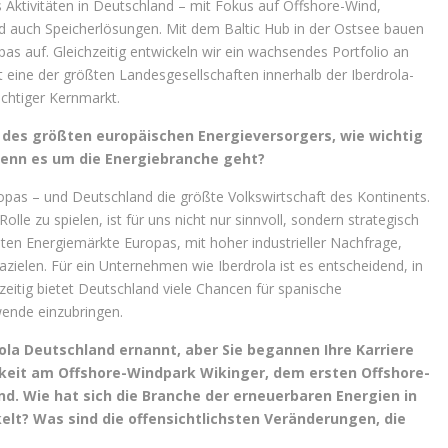
as Aktivitäten in Deutschland – mit Fokus auf Offshore-Wind,
auch Speicherlösungen. Mit dem Baltic Hub in der Ostsee bauen
pas auf. Gleichzeitig entwickeln wir ein wachsendes Portfolio an
t eine der größten Landesgesellschaften innerhalb der Iberdrola-
ichtiger Kernmarkt.
d des größten europäischen Energieversorgers, wie wichtig
 wenn es um die Energiebranche geht?
opas – und Deutschland die größte Volkswirtschaft des Kontinents.
lle zu spielen, ist für uns nicht nur sinnvoll, sondern strategisch
gsten Energiemärkte Europas, mit hoher industrieller Nachfrage,
mazielen. Für ein Unternehmen wie Iberdrola ist es entscheidend, in
zeitig bietet Deutschland viele Chancen für spanische
wende einzubringen.
ola Deutschland ernannt, aber Sie begannen Ihre Karriere
igkeit am Offshore-Windpark Wikinger, dem ersten Offshore-
nd. Wie hat sich die Branche der erneuerbaren Energien in
elt? Was sind die offensichtlichsten Veränderungen, die