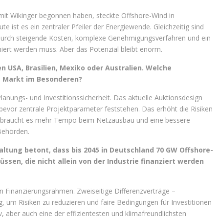
 mit Wikinger begonnen haben, steckte Offshore-Wind in
 ist es ein zentraler Pfeiler der Energiewende. Gleichzeitig sind
urch steigende Kosten, komplexe Genehmigungsverfahren und ein
ert werden muss. Aber das Potenzial bleibt enorm.
en USA, Brasilien, Mexiko oder Australien. Welche
e Markt im Besonderen?
lanungs- und Investitionssicherheit. Das aktuelle Auktionsdesign
bevor zentrale Projektparameter feststehen. Das erhöht die Risiken
tig braucht es mehr Tempo beim Netzausbau und eine bessere
Behörden.
taltung betont, dass bis 2045 in Deutschland 70 GW Offshore-
ssen, die nicht allein von der Industrie finanziert werden
en Finanzierungsrahmen. Zweiseitige Differenzverträge –
, um Risiken zu reduzieren und faire Bedingungen für Investitionen
iv, aber auch eine der effizientesten und klimafreundlichsten