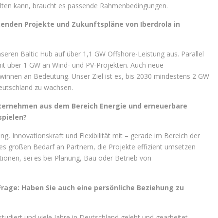
tfalten kann, braucht es passende Rahmenbedingungen.
henden Projekte und Zukunftspläne von Iberdrola in
seren Baltic Hub auf über 1,1 GW Offshore-Leistung aus. Parallel
mit über 1 GW an Wind- und PV-Projekten. Auch neue
winnen an Bedeutung. Unser Ziel ist es, bis 2030 mindestens 2 GW
Deutschland zu wachsen.
nternehmen aus dem Bereich Energie und erneuerbare
spielen?
g, Innovationskraft und Flexibilität mit – gerade im Bereich der
es großen Bedarf an Partnern, die Projekte effizient umsetzen
ionen, sei es bei Planung, Bau oder Betrieb von
Frage: Haben Sie auch eine persönliche Beziehung zu
 studiert und viele Jahre in Deutschland gelebt und gearbeitet,