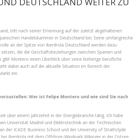
UND DEUTSCHLAND WEITER ZU
nd, tritt nach seiner Ernennung auf der zuletzt abgehaltenen
panischen Handelskammer in Deutschland bei. Seine umfangreiche
srolle an der Spitze von Iberdrola Deutschland werden dazu
zu setzen, die die Geschäftsbeziehungen zwischen Spanien und
 gibt Montero einen Überblick über seine bisherige berufliche
eht dabei auch auf die aktuelle Situation im Bereich der
arkt ein.
rzustellen: Wer ist Felipe Montero und wie sind Sie nach
eit über einem Jahrzehnt in der Energiebranche tätig. Ich habe
en Universität Madrid und Elektrotechnik an der Technischen
 an der ICADE Business School und der University of Strathclyde
 bei Iberdrola mit dem Offshore-Windpark Wikinger in der Ostsee.