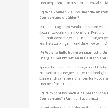
Energiequellen. Damit sie ihr Potenzial en
(P) Was können Sie uns über die anste
Deutschland erzählen?
Mit Baltic Eagle und Windanker bauen wir un
dazu entwickeln wir ein Onshore-Portfolio 
Geschäftsbereiche wie Speicherlösungen ge
ans Netz zu bringen – und dabei weiter in 
(P) Welche Rolle könnten spanische U
Energien bei Projekten in Deutschland 
Spanische Unternehmen bringen viel Erfahrun
erneuerbaren Energien. In Deutschland gibt 
können. Ich sehe viele Chancen für Kooperat
Energieinfrastruktur.
(P) Zum Schluss noch eine persönliche 
Deutschland? (Familie, Studium…)
Ja, auf jeden Fall. Ich habe an der TU Berlin