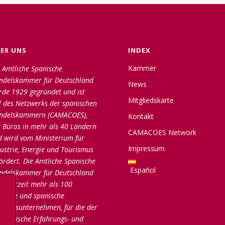
ER UNS
INDEX
Kammer
 Amtliche Spanische
ndelskammer für Deutschland
News
rde 1929 gegründet und ist
Mitgliedskarte
l des Netzwerks der spanischen
ndelskammern (CAMACOES),
Kontakt
 Büros in mehr als 40 Ländern
CAMACOES Network
d wird vom Ministerium für
Impressum
ustrie, Energie und Tourismus
ördert. Die Amtliche Spanische
Español
ndelskammer für Deutschland
lt zurzeit mehr als 100
utsche und spanische
gliedsunternehmen, für die der
onomische Erfahrungs- und