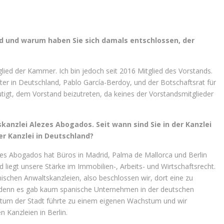
nd und warum haben Sie sich damals entschlossen, der
tglied der Kammer. Ich bin jedoch seit 2016 Mitglied des Vorstands.
r in Deutschland, Pablo García-Berdoy, und der Botschaftsrat für
tigt, dem Vorstand beizutreten, da keines der Vorstandsmitglieder
tskanzlei Alezes Abogados. Seit wann sind Sie in der Kanzlei
er Kanzlei in Deutschland?
Alezes Abogados hat Büros in Madrid, Palma de Mallorca und Berlin
 liegt unsere Stärke im Immobilien-, Arbeits- und Wirtschaftsrecht.
nischen Anwaltskanzleien, also beschlossen wir, dort eine zu
g, denn es gab kaum spanische Unternehmen in der deutschen
stum der Stadt führte zu einem eigenen Wachstum und wir
n Kanzleien in Berlin.