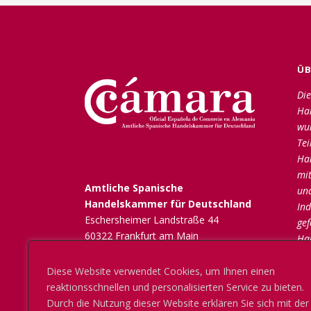
ÜB
Die
Ha
wu
Tei
Ha
mit
Amtliche Spanische
un
Handelskammer für Deutschland
Ind
Eschersheimer Landstraße 44
gef
60322 Frankfurt am Main
Ha
Tel: +49 (0) 69 6616583-0
zäh
mail@coeca.de
de
Diese Website verwendet Cookies, um Ihnen einen
www.coeca.de
Mit
reaktionsschnellen und personalisierten Service zu bieten.
ök
Durch die Nutzung dieser Website erklären Sie sich mit der