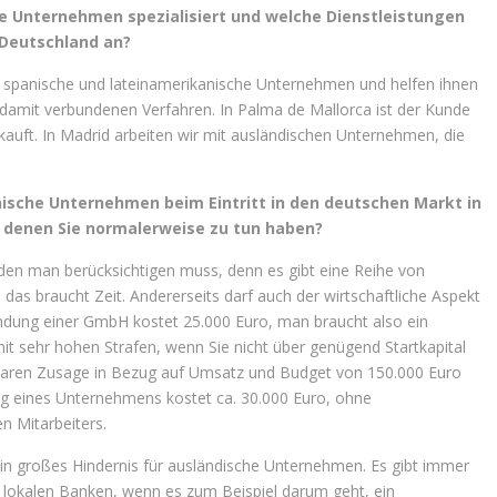
he Unternehmen spezialisiert und welche Dienstleistungen
 Deutschland an?
ch spanische und lateinamerikanische Unternehmen und helfen ihnen
 damit verbundenen Verfahren. In Palma de Mallorca ist der Kunde
 kauft. In Madrid arbeiten wir mit ausländischen Unternehmen, die
nische Unternehmen beim Eintritt in den deutschen Markt in
t denen Sie normalerweise zu tun haben?
, den man berücksichtigen muss, denn es gibt eine Reihe von
das braucht Zeit. Andererseits darf auch der wirtschaftliche Aspekt
ündung einer GmbH kostet 25.000 Euro, man braucht also ein
t mit sehr hohen Strafen, wenn Sie nicht über genügend Startkapital
laren Zusage in Bezug auf Umsatz und Budget von 150.000 Euro
dung eines Unternehmens kostet ca. 30.000 Euro, ohne
n Mitarbeiters.
ein großes Hindernis für ausländische Unternehmen. Es gibt immer
 lokalen Banken, wenn es zum Beispiel darum geht, ein