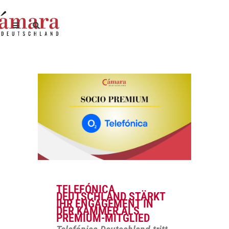
TELEFÓNICA
DEUTSCHLAND STÄRKT
IHR ENGAGEMENT IN
DER KAMMER ALS
PREMIUM-MITGLIED