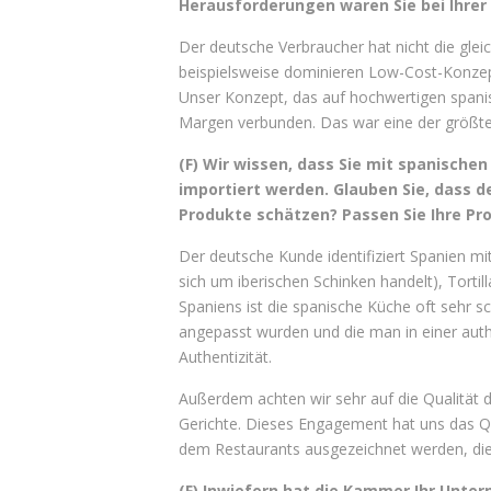
Herausforderungen waren Sie bei Ihrer 
Der deutsche Verbraucher hat nicht die gleic
beispielsweise dominieren Low-Cost-Konzept
Unser Konzept, das auf hochwertigen spanis
Margen verbunden. Das war eine der größt
(F) Wir wissen, dass Sie mit spanischen
importiert werden. Glauben Sie, dass d
Produkte schätzen? Passen Sie Ihre Pro
Der deutsche Kunde identifiziert Spanien m
sich um iberischen Schinken handelt), Torti
Spaniens ist die spanische Küche oft sehr s
angepasst wurden und die man in einer auth
Authentizität.
Außerdem achten wir sehr auf die Qualität d
Gerichte. Dieses Engagement hat uns das Qu
dem Restaurants ausgezeichnet werden, die 
(F) Inwiefern hat die Kammer Ihr Unte