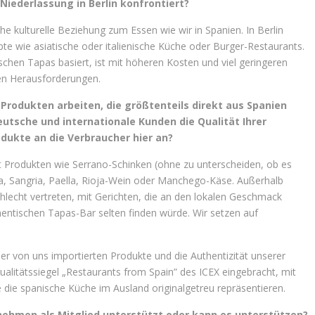
Niederlassung in Berlin konfrontiert?
he kulturelle Beziehung zum Essen wie wir in Spanien. In Berlin
e wie asiatische oder italienische Küche oder Burger-Restaurants.
chen Tapas basiert, ist mit höheren Kosten und viel geringeren
en Herausforderungen.
 Produkten arbeiten, die größtenteils direkt aus Spanien
eutsche und internationale Kunden die Qualität Ihrer
dukte an die Verbraucher hier an?
it Produkten wie Serrano-Schinken (ohne zu unterscheiden, ob es
lla, Sangria, Paella, Rioja-Wein oder Manchego-Käse. Außerhalb
chlecht vertreten, mit Gerichten, die an den lokalen Geschmack
entischen Tapas-Bar selten finden würde. Wir setzen auf
er von uns importierten Produkte und die Authentizität unserer
alitätssiegel „Restaurants from Spain” des ICEX eingebracht, mit
die spanische Küche im Ausland originalgetreu repräsentieren.
rnehmen als Mitglied unterstützt oder kann es unterstützen?