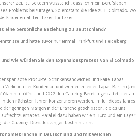
unserer Zeit ist. Seitdem wusste ich, dass ich mein Berufsleben
ieses Problems beizutragen. So entstand die Idee zu El Colmado, wo
de Kinder ernährten: Essen für Essen.
its eine persönliche Beziehung zu Deutschland?
enntnisse und hatte zuvor nur einmal Frankfurt und Heidelberg
ch und wie würden Sie den Expansionsprozess von El Colmado
 der spanische Produkte, Schinkensandwiches und kalte Tapas
en Vorlieben der Kunden an und wurden zu einer Tapas-Bar. Im Jahr
Ku’damm eröffnet und 2022 den Catering-Bereich gestartet, der am
 in den nächsten Jahren konzentrieren werden. Im Juli dieses Jahres
d der geringen Margen in der Branche geschlossen, die es uns
aufrechtzuerhalten. Parallel dazu haben wir ein Büro und ein Lager
ung der Catering-Dienstleistungen bestimmt sind.
astronomiebranche in Deutschland und mit welchen