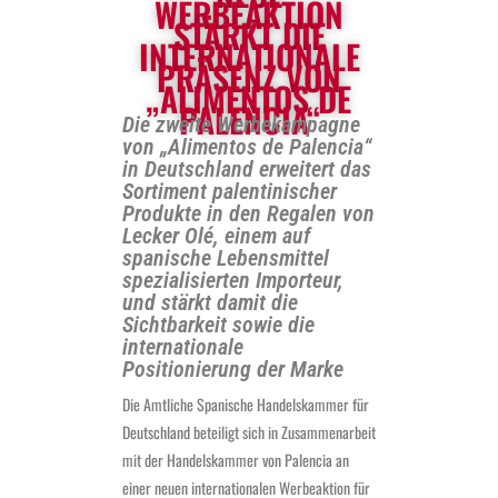
WERBEAKTION
STÄRKT DIE
INTERNATIONALE
PRÄSENZ VON
„ALIMENTOS DE
PALENCIA“
Die zweite Werbekampagne
von „Alimentos de Palencia“
in Deutschland erweitert das
Sortiment palentinischer
Produkte in den Regalen von
Lecker Olé, einem auf
spanische Lebensmittel
spezialisierten Importeur,
und stärkt damit die
Sichtbarkeit sowie die
internationale
Positionierung der Marke
Die Amtliche Spanische Handelskammer für
Deutschland beteiligt sich in Zusammenarbeit
mit der Handelskammer von Palencia an
einer neuen internationalen Werbeaktion für