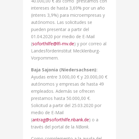
40.000,00 € así como préstamos con
intereses de hasta 3,69% por un año
(interes 3,9%) para microempresas y
autónomos. Las solicitudes se
pueden presentar a partir del
01.04.2020 por medio de E-Mail
(
soforthilfe@lfi-mv.de
) y por correo al
Landesförderinstitut Mecklenburg-
Vorpommern.
Baja Sajonia (Niedersachsen):
Ayudas entre 3.000,00 € y 20.000,00 €
autónomos y empresas de hasta 49
empleados. Además se ofrecen
prestamos hasta 50.000,00 €.
Solicitud a partir del 25.03.2020 por
medio de E-Mail
(
antrag@soforthilfe.nbank.de
) o a
través del portal de la
NBank.
Como complemento a la ayuda del