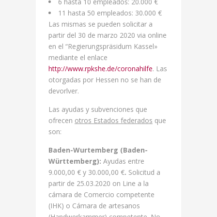
6 hasta 10 empleados: 20.000 €
11 hasta 50 empleados: 30.000 €
Las mismas se pueden solicitar a
partir del 30 de marzo 2020 via online
en el “Regierungspräsidum Kassel»
mediante el enlace
http://www.rpkshe.de/coronahilfe
. Las
otorgadas por Hessen no se han de
devorlver.
Las ayudas y subvenciones que
ofrecen
otros Estados federados
que
son:
Baden-Wurtemberg (Baden-
Württemberg):
Ayudas entre
9.000,00 € y 30.000,00 €
.
Solicitud a
partir de 25.03.2020 on Line a la
cámara de Comercio competente
(IHK) o Cámara de artesanos
(Handwerkammer) competente. No