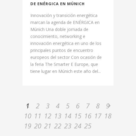
DE ENÉRGICA EN MÚNICH
Innovación y transición energética
marcan la agenda de ENÉRGICA en
Múnich Una doble jornada de
conocimiento, networking e
innovación energética en uno de los
principales puntos de encuentro
europeos del sector Con ocasión de
la feria The Smarter E Europe, que
tiene lugar en Múnich este año del...
1
2
3
4
5
6
7
8
9
10
11
12
13
14
15
16
17
18
19
20
21
22
23
24
25