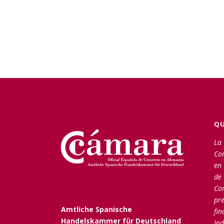
QU
La 
Co
en 
de
Co
pre
Amtliche Spanische
fin
Handelskammer für Deutschland
Ind