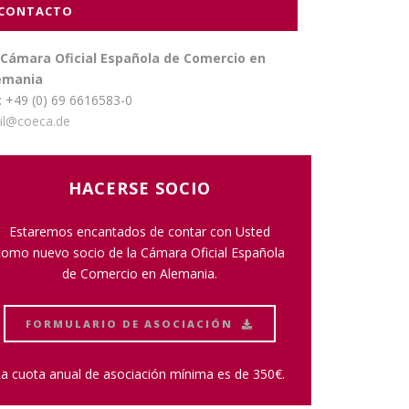
CONTACTO
 Cámara Oficial Española de Comercio en
emania
: +49 (0) 69 6616583-0
il@coeca.de
HACERSE SOCIO
Estaremos encantados de contar con Usted
como nuevo socio de la Cámara Oficial Española
de Comercio en Alemania.
FORMULARIO DE ASOCIACIÓN
a cuota anual de asociación mínima es de 350€.