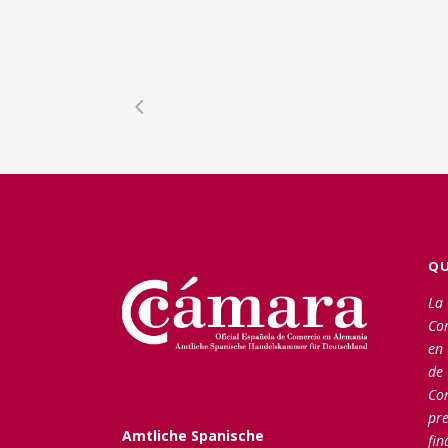
QU
La 
Co
en 
de
Co
pre
Amtliche Spanische
fin